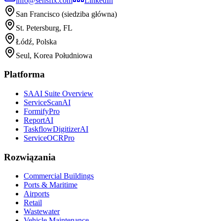
info@sensfix.com
LinkedIn
San Francisco (siedziba główna)
St. Petersburg, FL
Łódź, Polska
Seul, Korea Południowa
Platforma
SAAI Suite Overview
ServiceScanAI
FormifyPro
ReportAI
TaskflowDigitizerAI
ServiceOCRPro
Rozwiązania
Commercial Buildings
Ports & Maritime
Airports
Retail
Wastewater
Vehicle Maintenance