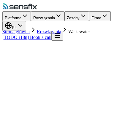
Platforma
Rozwiązania
Zasoby
Firma
PL
Strona główna
Rozwiązania
Wastewater
[TODO-i18n] Book a call