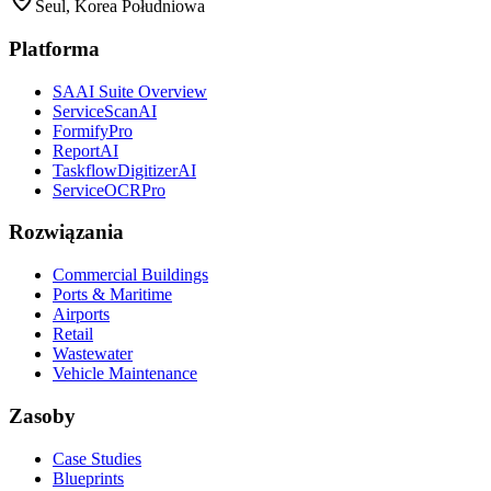
Seul, Korea Południowa
Platforma
SAAI Suite Overview
ServiceScanAI
FormifyPro
ReportAI
TaskflowDigitizerAI
ServiceOCRPro
Rozwiązania
Commercial Buildings
Ports & Maritime
Airports
Retail
Wastewater
Vehicle Maintenance
Zasoby
Case Studies
Blueprints