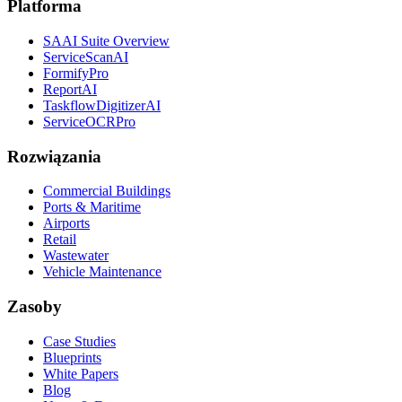
Platforma
SAAI Suite Overview
ServiceScanAI
FormifyPro
ReportAI
TaskflowDigitizerAI
ServiceOCRPro
Rozwiązania
Commercial Buildings
Ports & Maritime
Airports
Retail
Wastewater
Vehicle Maintenance
Zasoby
Case Studies
Blueprints
White Papers
Blog