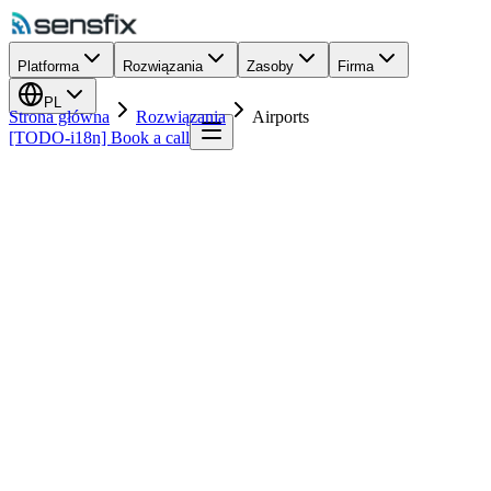
Platforma
Rozwiązania
Zasoby
Firma
PL
Strona główna
Rozwiązania
Airports
[TODO-i18n] Book a call