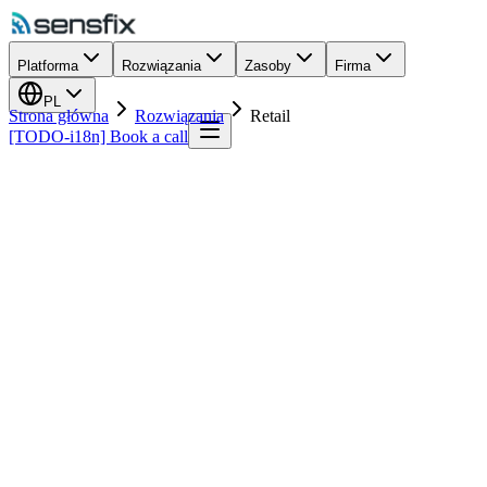
Platforma
Rozwiązania
Zasoby
Firma
PL
Strona główna
Rozwiązania
Retail
[TODO-i18n] Book a call