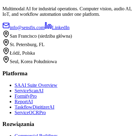
Multimodal AI for industrial operations. Computer vision, audio AI,
IoT, and workflow automation under one platform.
info@sensfix.com
LinkedIn
San Francisco (siedziba główna)
St. Petersburg, FL
Łódź, Polska
Seul, Korea Południowa
Platforma
SAAI Suite Overview
ServiceScanAI
FormifyPro
ReportAI
TaskflowDigitizerAI
ServiceOCRPro
Rozwiązania
Commercial Buildings