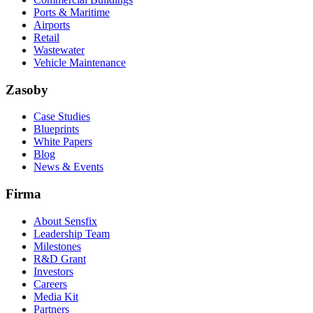
Ports & Maritime
Airports
Retail
Wastewater
Vehicle Maintenance
Zasoby
Case Studies
Blueprints
White Papers
Blog
News & Events
Firma
About Sensfix
Leadership Team
Milestones
R&D Grant
Investors
Careers
Media Kit
Partners