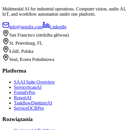
Multimodal AI for industrial operations. Computer vision, audio AI,
IoT, and workflow automation under one platform.
info@sensfix.com
LinkedIn
San Francisco (siedziba główna)
St. Petersburg, FL
Łódź, Polska
Seul, Korea Południowa
Platforma
SAAI Suite Overview
ServiceScanAI
FormifyPro
ReportAI
TaskflowDigitizerAI
ServiceOCRPro
Rozwiązania