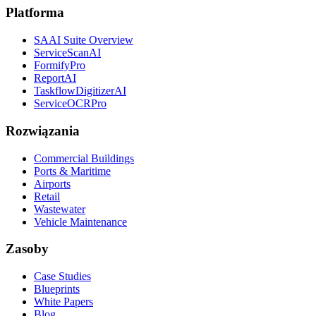
Platforma
SAAI Suite Overview
ServiceScanAI
FormifyPro
ReportAI
TaskflowDigitizerAI
ServiceOCRPro
Rozwiązania
Commercial Buildings
Ports & Maritime
Airports
Retail
Wastewater
Vehicle Maintenance
Zasoby
Case Studies
Blueprints
White Papers
Blog