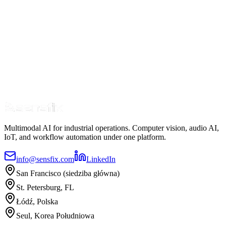
5G
Connected Factory
Real-Time
IoT Monitoring
Read Case Study
Multimodal AI for industrial operations. Computer vision, audio AI,
IoT, and workflow automation under one platform.
info@sensfix.com
LinkedIn
San Francisco (siedziba główna)
St. Petersburg, FL
Łódź, Polska
Seul, Korea Południowa