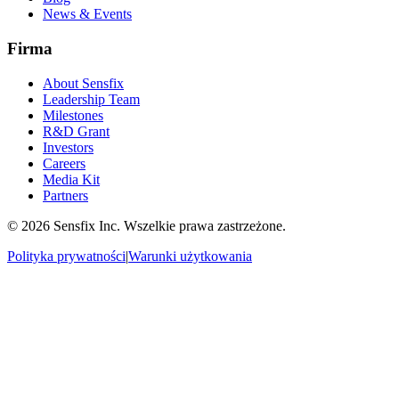
News & Events
Firma
About Sensfix
Leadership Team
Milestones
R&D Grant
Investors
Careers
Media Kit
Partners
©
2026 Sensfix Inc. Wszelkie prawa zastrzeżone.
Polityka prywatności
|
Warunki użytkowania